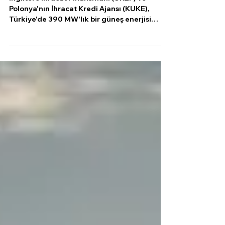
Kredi Aldı
İngiltere İhracat Finansmanı (UKEF) ve
Polonya'nın İhracat Kredi Ajansı (KUKE),
Türkiye'de 390 MW'lık bir güneş enerjisi
projesinin...