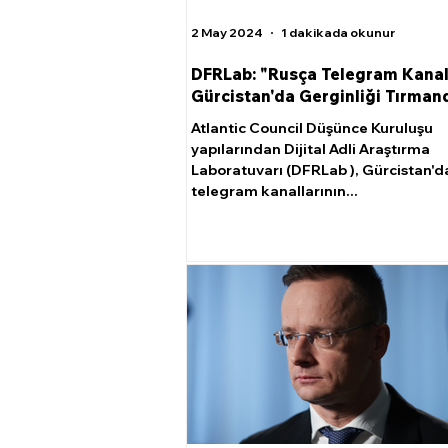
2 May 2024
1 dakikada okunur
DFRLab: "Rusça Telegram Kanall
Gürcistan'da Gerginliği Tırmand
Atlantic Council Düşünce Kuruluşu
yapılarından Dijital Adli Araştırma
Laboratuvarı (DFRLab ), Gürcistan'd
telegram kanallarının...