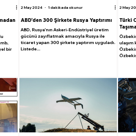
2 May 2024
1 dakikada okunur
2 May 2
amadan
ABD'den 300 Şirkete Rusya Yaptırımı
Türki 
Taşımac
ABD, Rusya'nın Askeri-Endüstriyel üretim
gücünü zayıflatmak amacıyla Rusya ile
lu
Özbekis
ticaret yapan 300 şirkete yaptırım uyguladı.
umb,
ulaşım k
Listede...
el bir
Özbekis
Özbekis