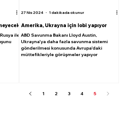
27 Nis 2024
1 dakikada okunur
ğmeyecek
Amerika, Ukrayna için lobi yapıyor
Rusya ile
ABD Savunma Bakanı Lloyd Austin,
ruşunu
Ukrayna'ya daha fazla savunma sistemi
gönderilmesi konusunda Avrupa'daki
müttefikleriyle görüşmeler yapıyor
1
2
3
4
5