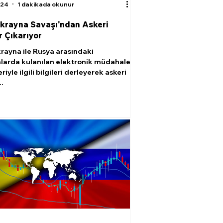
024
1 dakikada okunur
krayna Savaşı'ndan Askeri
r Çıkarıyor
rayna ile Rusya arasındaki
larda kulanılan elektronik müdahale
riyle ilgili bilgileri derleyerek askeri
..