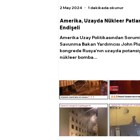
2 May 2024
1 dakikada okunur
Amerika, Uzayda Nükleer Patl
Endişeli
Amerika Uzay Politikasından Sorum
Savunma Bakan Yardımcısı John Pl
kongrede Rusya'nın uzayda potansiy
nükleer bomba...