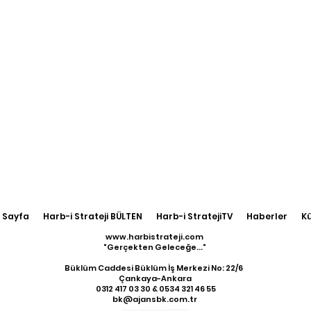
 Sayfa
Harb-i Strateji BÜLTEN
Harb-i StratejiTV
Haberler
K
www.harbistrateji.com
"Gerçekten Geleceğe..."
Büklüm Caddesi Büklüm İş Merkezi No: 22/6
Çankaya-Ankara
​ 0312 417 03 30 & 0534 321 46 55
bk@ajansbk.com.tr