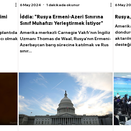
6 May 2024
1 dakikada okunur
6 May 2
imi
İddia: "Rusya Ermeni-Azeri Sınırına
Rusya,
Sınıf Muhafızı Yerleştirmek İstiyor"
Amerika
donduru
oplantıda,
Amerika merkezli Carnegie Vakfı'nın İngiliz
aktarıl
mcı olmak
Uzmanı Thomas de Waal, Rusya'nın Ermeni-
desteği
Azerbaycan barış sürecine katılmak ve Rus
sınır...