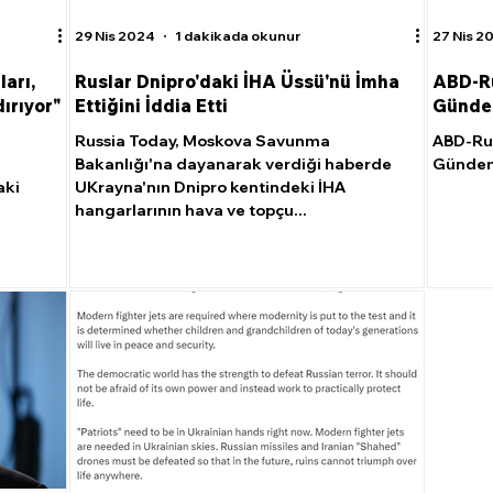
29 Nis 2024
1 dakikada okunur
27 Nis 2
arı,
Ruslar Dnipro'daki İHA Üssü'nü İmha
ABD-Ru
ırıyor"
Ettiğini İddia Etti
Günde
Russia Today, Moskova Savunma
ABD-Ru
Bakanlığı'na dayanarak verdiği haberde
Gündem
aki
UKrayna'nın Dnipro kentindeki İHA
hangarlarının hava ve topçu...