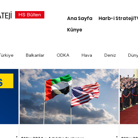
HS Bülten
Ana Sayfa
Harb-i StratejiT
Künye
Türkiye
Balkanlar
ODKA
Hava
Deniz
Dün
demi
Dosya Haber
Kara
Türk Devletleri
Siber