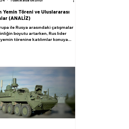
024
1 dakikada okunur
in Yemin Töreni ve Uluslararası
mlar (ANALİZ)
upa ile Rusya arasındaki çatışmalar
inliğin boyutu artarken, Rus lider
n yemin törenine katılımlar konuya...