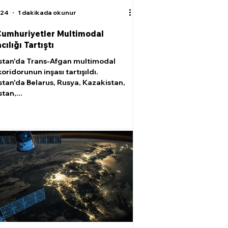
024
1 dakikada okunur
Cumhuriyetler Multimodal
ılığı Tartıştı
tan'da Trans-Afgan multimodal
oridorunun inşası tartışıldı.
tan'da Belarus, Rusya, Kazakistan,
tan,...