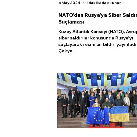
6 May 2024
1 dakikada okunur
NATO'dan Rusya'ya Siber Saldır
Suçlaması
Kuzey Atlantik Konseyi (NATO), Avru
siber saldırılar konusunda Rusya'yı
suçlayarak resmi bir bildiri yayınladı
Çekya,...