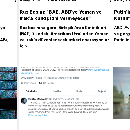
8 May 2024
1 dakikada okunur
8 May 2
Rus Basını: "BAE, ABD'ye Yemen ve
Putin'
Irak'a Kalkış İzni Vermeyecek"
Katılı
'ya
Rus basınına göre, Birleşik Arap Emirlikleri
ABD-Avr
(BAE) ülkedeki Amerikan Üssü'nden Yemen
ve gerg
(AB),
ve Irak'a düzenlenecek askeri operasyonlar
Putin'i
için...