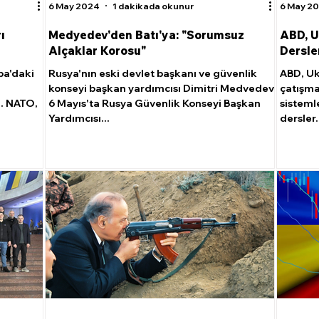
6 May 2024
1 dakikada okunur
6 May 2
ı
Medyedev'den Batı'ya: "Sorumsuz
ABD, U
Alçaklar Korosu"
Dersle
pa'daki
Rusya'nın eski devlet başkanı ve güvenlik
ABD, Uk
konseyi başkan yardımcısı Dimitri Medvedev
çatışma
 . NATO,
6 Mayıs'ta Rusya Güvenlik Konseyi Başkan
sistemle
Yardımcısı...
dersler.