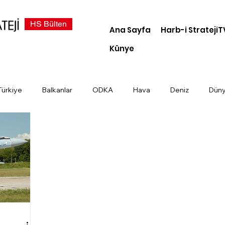
HS Bülten
Ana Sayfa
Harb-i StratejiT
Künye
Türkiye
Balkanlar
ODKA
Hava
Deniz
Dün
demi
Dosya Haber
Kara
Türk Devletleri
Siber