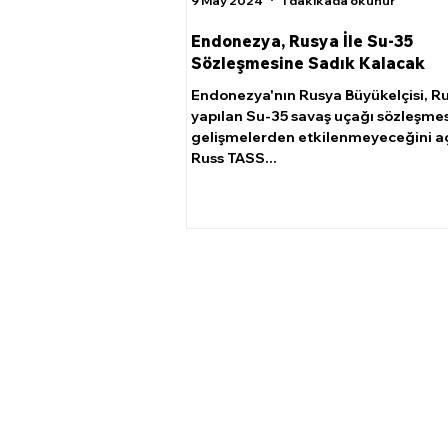
9 May 2024
1 dakikada okunur
Endonezya, Rusya İle Su-35
Sözleşmesine Sadık Kalacak
Endonezya'nın Rusya Büyükelçisi, Ru
yapılan Su-35 savaş uçağı sözleşmes
gelişmelerden etkilenmeyeceğini aç
Russ TASS...