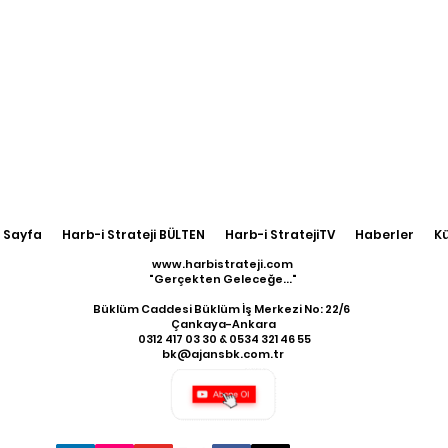
 Sayfa
Harb-i Strateji BÜLTEN
Harb-i StratejiTV
Haberler
K
www.harbistrateji.com
"Gerçekten Geleceğe..."
Büklüm Caddesi Büklüm İş Merkezi No: 22/6
Çankaya-Ankara
​ 0312 417 03 30 & 0534 321 46 55
bk@ajansbk.com.tr