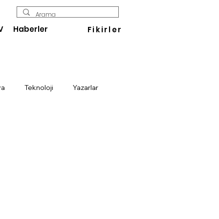
V
Haberler
Fikirler
ya
Teknoloji
Yazarlar
Enerji
Savunma