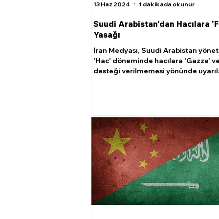
13 Haz 2024
1 dakikada okunur
Suudi Arabistan'dan Hacılara 'Fi
Yasağı
İran Medyası, Suudi Arabistan yönet
'Hac' döneminde hacılara 'Gazze' ve '
desteği verilmemesi yönünde uyarıla