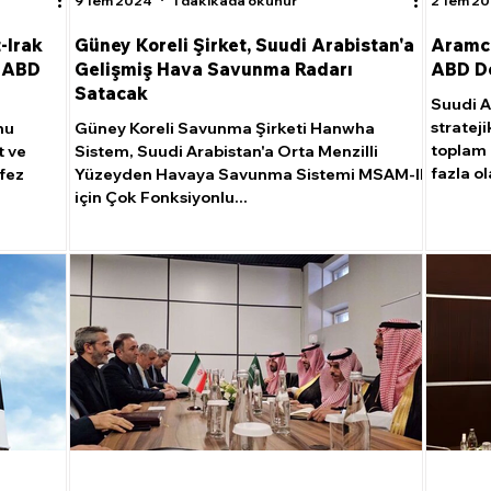
9 Tem 2024
1 dakikada okunur
2 Tem 2
-Irak
Güney Koreli Şirket, Suudi Arabistan'a
Aramco
n ABD
Gelişmiş Hava Savunma Radarı
ABD Do
Satacak
Suudi A
stratej
nu
Güney Koreli Savunma Şirketi Hanwha
toplam 
t ve
Sistem, Suudi Arabistan'a Orta Menzilli
fazla ol
rfez
Yüzeyden Havaya Savunma Sistemi MSAM-II
için Çok Fonksiyonlu...