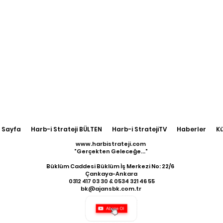
 Sayfa
Harb-i Strateji BÜLTEN
Harb-i StratejiTV
Haberler
K
www.harbistrateji.com
"Gerçekten Geleceğe..."
Büklüm Caddesi Büklüm İş Merkezi No: 22/6
Çankaya-Ankara
​ 0312 417 03 30 & 0534 321 46 55
bk@ajansbk.com.tr