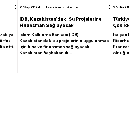
2 May 2024
1 dakikada okunur
26 Nis 2
IDB, Kazakistan'daki Su Projelerine
Türkiy
Finansman Sağlayacak
Çok İdd
Arabiya,
İslam Kalkınma Bankası (IDB),
İtalyan 
Körfez
Kazakistan'daki su projelerinin uygulanması
Ricerhe
a etti.
için hibe ve finansman sağlayacak.
Frances
Kazakistan Başbakanlık...
olduğun