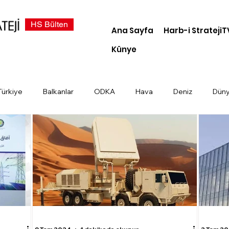
HS Bülten
Ana Sayfa
Harb-i StratejiT
Künye
Türkiye
Balkanlar
ODKA
Hava
Deniz
Dün
demi
Dosya Haber
Kara
Türk Devletleri
Siber