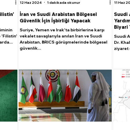
12 Haz 2024
1 dakikada okunur
11 Haz 2
listin'
İran ve Suudi Arabistan Bölgesel
Suudi
Güvenlik İçin İşbirliği Yapacak
Yardım
Biyari 
iminin
Suriye, Yemen ve Irak'ta birbirlerine karşı
Filistin'
vekalet savaşlarıyla anılan İran ve Suudi
Suudi A
rda...
Arabistan, BRICS görüşmelerinde bölgesel
Dr. Kha
güvenlik...
ziyaret 