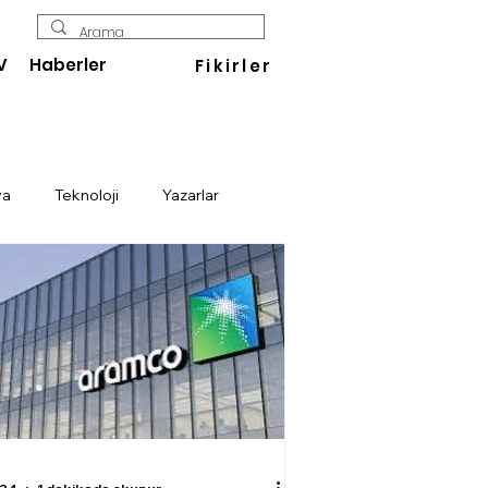
V
Haberler
Fikirler
ya
Teknoloji
Yazarlar
Enerji
Savunma