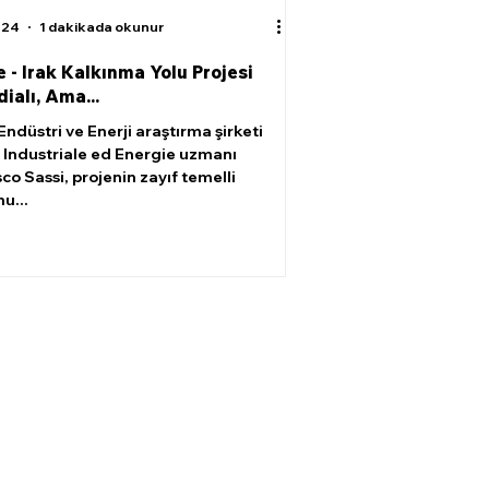
024
1 dakikada okunur
e - Irak Kalkınma Yolu Projesi
ialı, Ama...
Endüstri ve Enerji araştırma şirketi
 Industriale ed Energie uzmanı
co Sassi, projenin zayıf temelli
u...