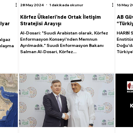
28 May 2024
1 dakikada okunur
16 May 
Körfez Ülkeleri'nde Ortak İletişim
AB Güv
ilyar
Stratejisi Arayışı
“Türkiy
Al-Dosari: "Suudi Arabistan olarak, Körfez
HARBİ S
Enformasyon Konseyi'nden Memnun
Enstitü
algaz
Ayrılmadık." Suudi Enformasyon Bakanı
Doğu'da
Anlaşma
Salman Al-Dosari, Körfez...
Türkiye'