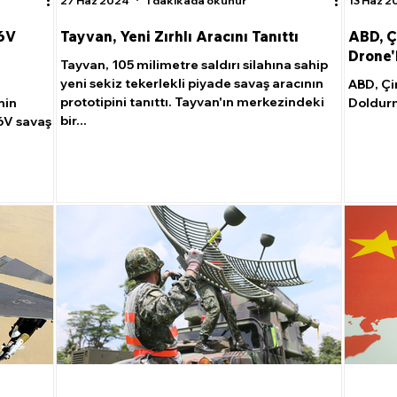
27 Haz 2024
1 dakikada okunur
13 Haz 2
16V
Tayvan, Yeni Zırhlı Aracını Tanıttı
ABD, Ç
Drone'
Tayvan, 105 milimetre saldırı silahına sahip
yeni sekiz tekerlekli piyade savaş aracının
ABD, Çi
prototipini tanıttı. Tayvan'ın merkezindeki
nin
Doldurm
bir...
6V savaş