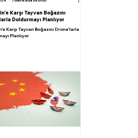
024
1 dakikada okunur
in'e Karşı Tayvan Boğazını
larla Doldurmayı Planlıyor
n'e Karşı Tayvan Boğazını Drone'larla
ayı Planlıyor