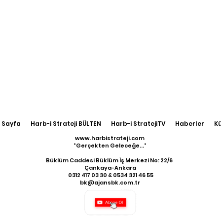
 Sayfa
Harb-i Strateji BÜLTEN
Harb-i StratejiTV
Haberler
K
www.harbistrateji.com
"Gerçekten Geleceğe..."
Büklüm Caddesi Büklüm İş Merkezi No: 22/6
Çankaya-Ankara
​ 0312 417 03 30 & 0534 321 46 55
bk@ajansbk.com.tr