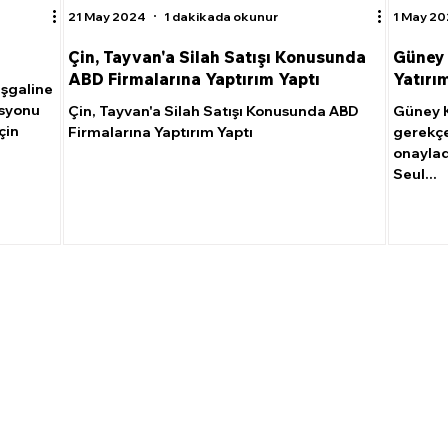
21 May 2024
1 dakikada okunur
1 May 2
Çin, Tayvan'a Silah Satışı Konusunda
Güney 
ABD Firmalarına Yaptırım Yaptı
Yatırı
işgaline
asyonu
Çin, Tayvan'a Silah Satışı Konusunda ABD
Güney K
çin
Firmalarına Yaptırım Yaptı
gerekçes
onaylad
Seul...