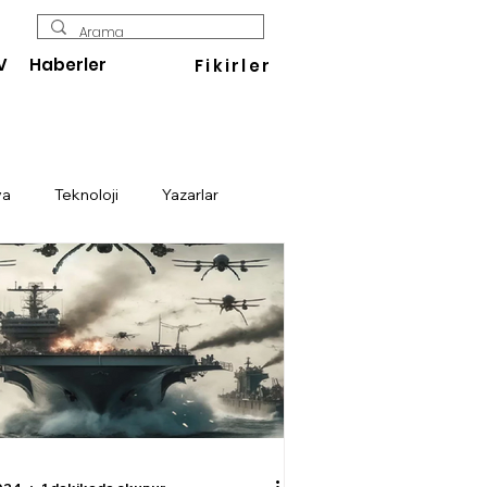
V
Haberler
Fikirler
ya
Teknoloji
Yazarlar
Enerji
Savunma