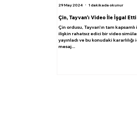
29 May 2024
1 dakikada okunur
Çin, Tayvan'ı Video İle İşgal Etti
Çin ordusu, Tayvan'ın tam kapsamlı 
ilişkin rahatsız edici bir video simül
yayınladı ve bu konudaki kararlılığı i
mesaj...