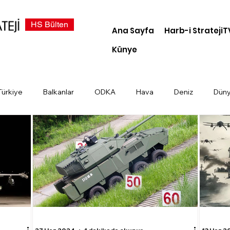
HS Bülten
Ana Sayfa
Harb-i StratejiT
Künye
Türkiye
Balkanlar
ODKA
Hava
Deniz
Dün
demi
Dosya Haber
Kara
Türk Devletleri
Siber