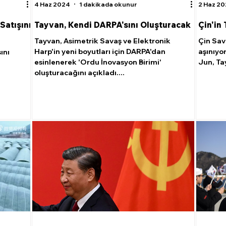
4 Haz 2024
1 dakikada okunur
2 Haz 2
Satışını
Tayvan, Kendi DARPA'sını Oluşturacak
Çin'in
Tayvan, Asimetrik Savaş ve Elektronik
Çin Sav
Harp'in yeni boyutları için DARPA'dan
aşınıyo
ını
esinlenerek 'Ordu İnovasyon Birimi'
Jun, Tay
oluşturacağını açıkladı....