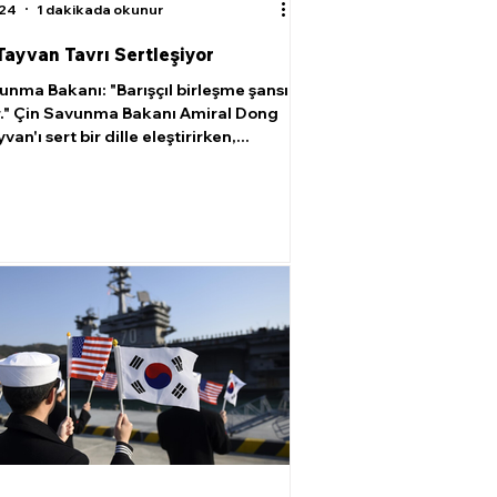
024
1 dakikada okunur
 Tayvan Tavrı Sertleşiyor
unma Bakanı: "Barışçıl birleşme şansı
r." Çin Savunma Bakanı Amiral Dong
van'ı sert bir dille eleştirirken,...