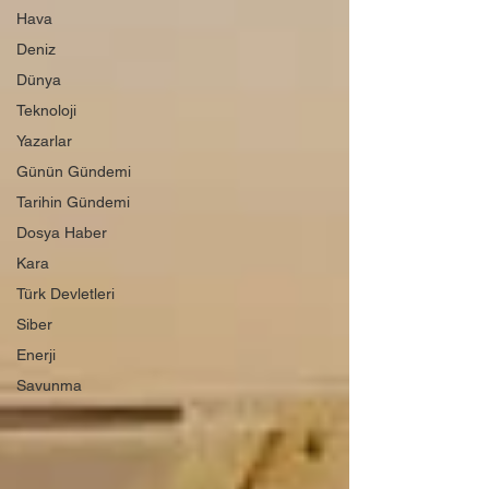
Hava
Deniz
Dünya
Teknoloji
Yazarlar
Günün Gündemi
Tarihin Gündemi
Dosya Haber
Kara
Türk Devletleri
Siber
Enerji
Savunma