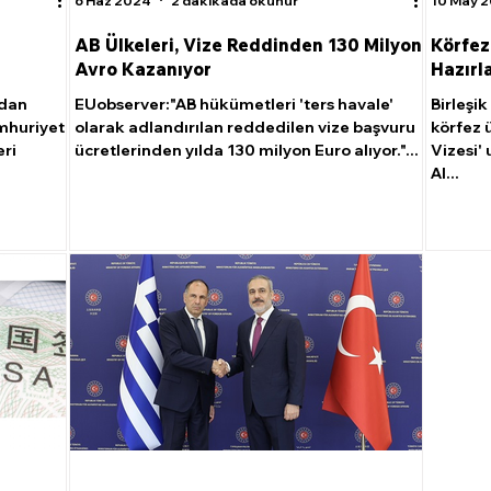
6 Haz 2024
2 dakikada okunur
10 May 
AB Ülkeleri, Vize Reddinden 130 Milyon
Körfez 
Avro Kazanıyor
Hazırl
ndan
EUobserver:"AB hükümetleri 'ters havale'
Birleşik
mhuriyeti
olarak adlandırılan reddedilen vize başvuru
körfez ü
eri
ücretlerinden yılda 130 milyon Euro alıyor."...
Vizesi'
Al...