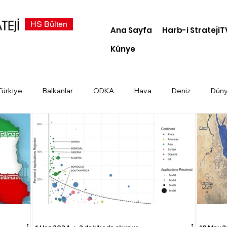
HS Bülten
Ana Sayfa
Harb-i StratejiT
Künye
Türkiye
Balkanlar
ODKA
Hava
Deniz
Dün
demi
Dosya Haber
Kara
Türk Devletleri
Siber