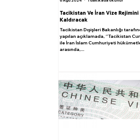
6 Ağu 2024
1 dakikada okunur
Tacikistan Ve İran Vize Rejimini
Kaldıracak
Tacikistan Dışişleri Bakanlığı tarafı
yapılan açıklamada, ‘’Tacikistan Cu
ile İran İslam Cumhuriyeti hükümetl
arasında,...