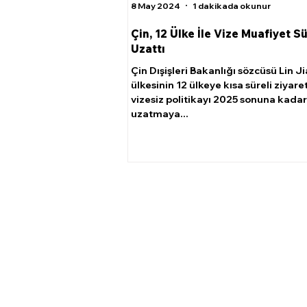
8 May 2024
1 dakikada okunur
Çin, 12 Ülke İle Vize Muafiyet S
Uzattı
Çin Dışişleri Bakanlığı sözcüsü Lin J
ülkesinin 12 ülkeye kısa süreli ziyaret
vizesiz politikayı 2025 sonuna kadar
uzatmaya...