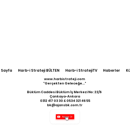
 Sayfa
Harb-i Strateji BÜLTEN
Harb-i StratejiTV
Haberler
K
www.harbistrateji.com
"Gerçekten Geleceğe..."
Büklüm Caddesi Büklüm İş Merkezi No: 22/6
Çankaya-Ankara
​ 0312 417 03 30 & 0534 321 46 55
bk@ajansbk.com.tr