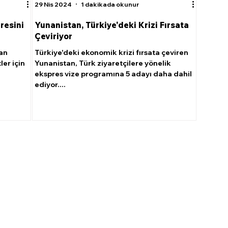
29 Nis 2024
1 dakikada okunur
üresini
Yunanistan, Türkiye'deki Krizi Fırsata
Çeviriyor
ian
Türkiye'deki ekonomik krizi fırsata çeviren
ler için
Yunanistan, Türk ziyaretçilere yönelik
ekspres vize programına 5 adayı daha dahil
ediyor....