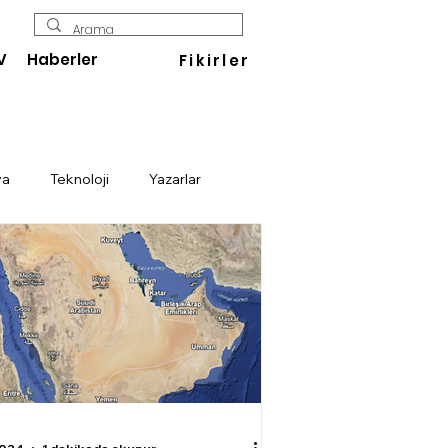
V
Haberler
Fikirler
ya
Teknoloji
Yazarlar
Enerji
Savunma