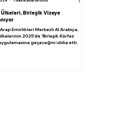
2024
1 dakikada okunur
Ülkeleri, Birleşik Vizeye
anıyor
 Arap Emirlikleri Merkezli Al Arabiya,
lkelerinin 2025'de 'Birleşik Körfez
 uygulamasına geçeceğini iddia etti.