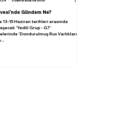
2024
3 dakikada okunur
rvesi'nde Gündem Ne?
a 13-15 Haziran tarihleri arasında
eşecek 'Yedili Grup - G7'
lerinde 'Dondurulmuş Rus Varlıkları,
...