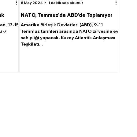
8 May 2024
1 dakikada okunur
ak
NATO, Temmuz'da ABD'de Toplanıyor
n, 13-15
Amerika Birleşik Devletleri (ABD), 9-11
G-7
Temmuz tarihleri arasında NATO zirvesine ev
sahipliği yapacak. Kuzey Atlantik Anlaşması
Teşkilatı...