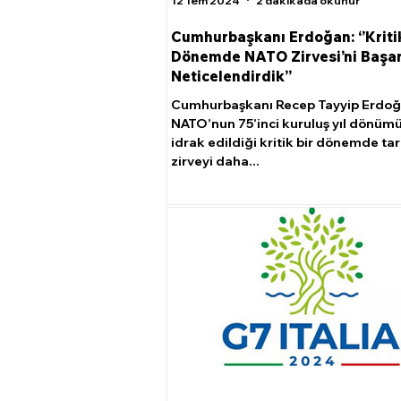
12 Tem 2024
2 dakikada okunur
Cumhurbaşkanı Erdoğan: ‘’Kritik
Dönemde NATO Zirvesi’ni Başar
Neticelendirdik’’
Cumhurbaşkanı Recep Tayyip Erdoğ
NATO’nun 75’inci kuruluş yıl dönüm
idrak edildiği kritik bir dönemde tari
zirveyi daha...