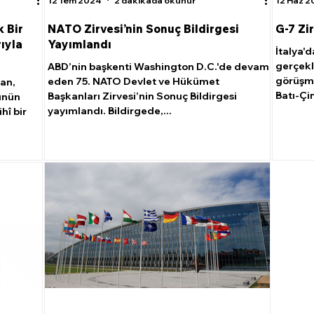
12 Tem 2024
2 dakikada okunur
12 Haz 
 Bir
NATO Zirvesi’nin Sonuç Bildirgesi
G-7 Zi
ıyla
Yayımlandı
İtalya'd
gerçekl
ABD’nin başkenti Washington D.C.'de devam
görüşme
eden 75. NATO Devlet ve Hükümet
an,
Batı-Çin
Başkanları Zirvesi’nin Sonuç Bildirgesi
ünün
yayımlandı. Bildirgede,...
hî bir