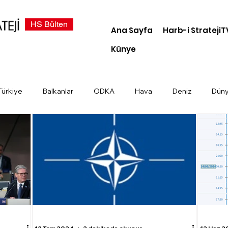
HS Bülten
Ana Sayfa
Harb-i StratejiT
Künye
Türkiye
Balkanlar
ODKA
Hava
Deniz
Dün
demi
Dosya Haber
Kara
Türk Devletleri
Siber