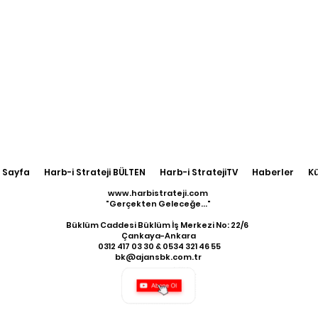
 Sayfa
Harb-i Strateji BÜLTEN
Harb-i StratejiTV
Haberler
K
www.harbistrateji.com
"Gerçekten Geleceğe..."
Büklüm Caddesi Büklüm İş Merkezi No: 22/6
Çankaya-Ankara
​ 0312 417 03 30 & 0534 321 46 55
bk@ajansbk.com.tr