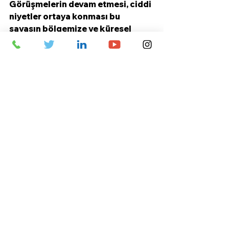
Görüşmelerin devam etmesi, ciddi 
niyetler ortaya konması bu 
savaşın bölgemize ve küresel 
istikrara zarar vermesini önlemek 
için elzemdir” dedi.
Türkiye
AB
İsrail
Filistin
Slovenya
Türkiye
Hepsini Gör
Son Yazılar