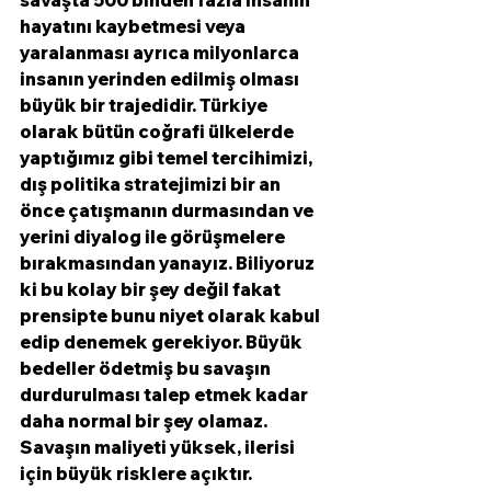
savaşta 500 binden fazla insanın 
hayatını kaybetmesi veya 
yaralanması ayrıca milyonlarca 
insanın yerinden edilmiş olması 
büyük bir trajedidir. Türkiye 
olarak bütün coğrafi ülkelerde 
yaptığımız gibi temel tercihimizi, 
dış politika stratejimizi bir an 
önce çatışmanın durmasından ve 
yerini diyalog ile görüşmelere 
bırakmasından yanayız. Biliyoruz 
ki bu kolay bir şey değil fakat 
prensipte bunu niyet olarak kabul 
edip denemek gerekiyor. Büyük 
bedeller ödetmiş bu savaşın 
durdurulması talep etmek kadar 
daha normal bir şey olamaz. 
Savaşın maliyeti yüksek, ilerisi 
için büyük risklere açıktır. 