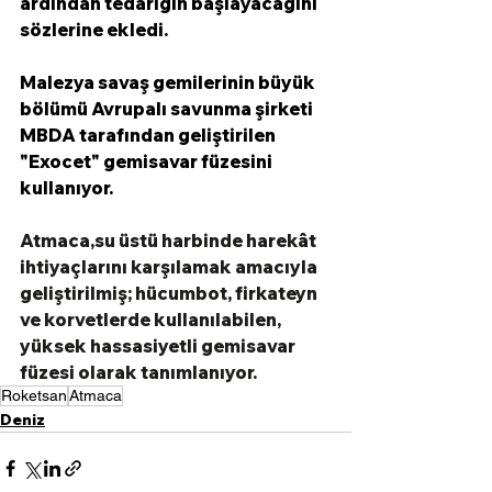
ardından tedariğin başlayacağını 
sözlerine ekledi. 
Malezya savaş gemilerinin büyük 
bölümü Avrupalı ​​savunma şirketi 
MBDA tarafından geliştirilen 
"Exocet" gemisavar füzesini 
kullanıyor. 
Atmaca,su üstü harbinde harekât 
ihtiyaçlarını karşılamak amacıyla 
geliştirilmiş; hücumbot, firkateyn 
ve korvetlerde kullanılabilen, 
yüksek hassasiyetli gemisavar 
füzesi olarak tanımlanıyor. 
Roketsan
Atmaca
Deniz