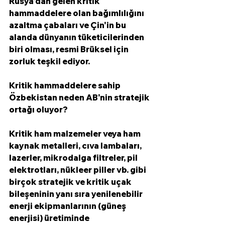
Rusya'dan gelen kritik 
hammaddelere olan bağımlılığını 
azaltma çabaları ve Çin'in bu 
alanda dünyanın tüketicilerinden 
biri olması, resmi Brüksel için 
zorluk teşkil ediyor.
Kritik hammaddelere sahip 
Özbekistan neden AB'nin stratejik 
ortağı oluyor?
Kritik ham malzemeler veya ham 
kaynak metalleri, cıva lambaları, 
lazerler, mikrodalga filtreler, pil 
elektrotları, nükleer piller vb. gibi 
birçok stratejik ve kritik uçak 
bileşeninin yanı sıra yenilenebilir 
enerji ekipmanlarının (güneş 
enerjisi) üretiminde 