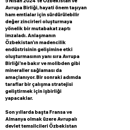
5 Nisan 2024'te Özbekistan ve 
Avrupa Birliği, hayati önem taşıyan 
ham emtialar için sürdürülebilir 
değer zincirleri oluşturmaya 
yönelik bir mutabakat zaptı 
imzaladı. Anlaşmanın 
Özbekistan'ın madencilik 
endüstrisinin gelişimine etki  
oluşturmasının yanı sıra Avrupa 
Birliği'ne bakır ve molibden gibi 
mineraller sağlaması da 
amaçlanıyor. Bir sonraki adımda 
taraflar bir çalışma stratejisi 
geliştirmek için işbirliği 
yapacaklar.
Son yıllarda başta Fransa ve 
Almanya olmak üzere Avrupalı ​​
devlet temsilcileri Özbekistan 