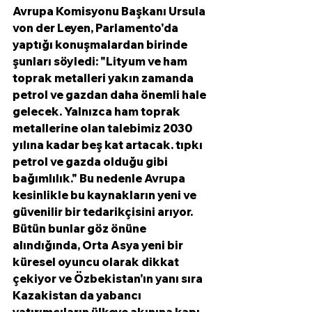
Avrupa Komisyonu Başkanı Ursula 
von der Leyen, Parlamento'da 
yaptığı konuşmalardan birinde 
şunları söyledi: "Lityum ve ham 
toprak metalleri yakın zamanda 
petrol ve gazdan daha önemli hale 
gelecek. Yalnızca ham toprak 
metallerine olan talebimiz 2030 
yılına kadar beş kat artacak. tıpkı 
petrol ve gazda olduğu gibi 
bağımlılık." Bu nedenle Avrupa 
kesinlikle bu kaynakların yeni ve 
güvenilir bir tedarikçisini arıyor. 
Bütün bunlar göz önüne 
alındığında, Orta Asya yeni bir 
küresel oyuncu olarak dikkat 
çekiyor ve Özbekistan'ın yanı sıra 
Kazakistan da yabancı 
yatırımcıların ülkeye akınına kapı 