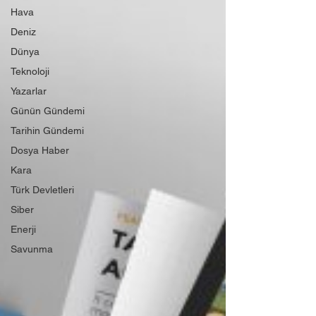
Hava
Deniz
Dünya
Teknoloji
Yazarlar
Günün Gündemi
Tarihin Gündemi
Dosya Haber
Kara
Türk Devletleri
Siber
Enerji
Savunma