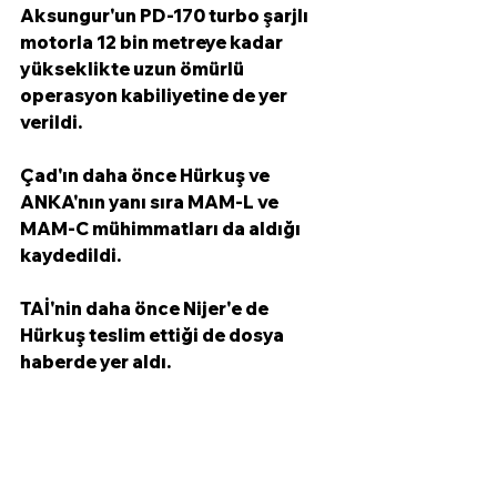
Aksungur'un PD-170 turbo şarjlı 
motorla 12 bin metreye kadar 
yükseklikte uzun ömürlü 
operasyon kabiliyetine de yer 
verildi.  
Çad'ın daha önce Hürkuş ve 
ANKA'nın yanı sıra MAM-L ve 
MAM-C mühimmatları da aldığı 
kaydedildi. 
TAİ'nin daha önce Nijer'e de 
Hürkuş teslim ettiği de dosya 
haberde yer aldı. 