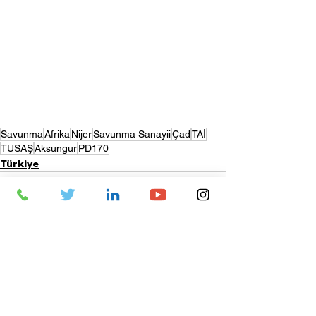
Savunma
Afrika
Nijer
Savunma Sanayii
Çad
TAİ
TUSAŞ
Aksungur
PD170
Türkiye
Hepsini Gör
Son Yazılar