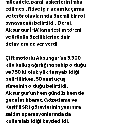
mücadele, paralı askerlerin imha 
edilmesi, fidye için adam kaçırma 
ve terör olaylarında önemli bir rol 
oynayacağı belirtildi.  Dergi, 
Aksungur İHA'ların teslim töreni 
ve ürünün özelliklerine dair 
detaylara da yer verdi.
Çift motorlu Aksungur'un 3.300 
kilo kalkış ağırlığına sahip olduğu 
ve 750 kiloluk yük taşıyabildiği 
belirtilirken, 50 saat uçuş 
süresinin olduğu belirtildi. 
Aksungur'un hem gündüz hem de 
gece İstihbarat, Gözetleme ve 
Keşif (ISR) görevlerinin yanı sıra 
saldırı operasyonlarında da 
kullanılabildiği kaydedildi.