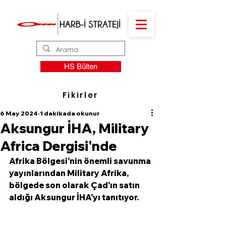
HS Bülten
Fikirler
6 May 2024
1 dakikada okunur
Aksungur İHA, Military
Africa Dergisi'nde
Afrika Bölgesi'nin önemli savunma 
yayınlarından Military Afrika, 
bölgede son olarak Çad'ın satın 
aldığı Aksungur İHA'yı tanıtıyor. 