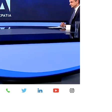
yetkililerinin 'şantaj dilinin' ilişkilere sağlıklı
katkı...