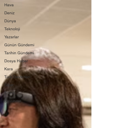
Hava
Deniz
Dünya
Teknoloji
Yazarlar
Günün Gündemi
Tarihin Gündemi
Dosya Haber
Kara
Türk Devletleri
Siber
Enerji
Savunma