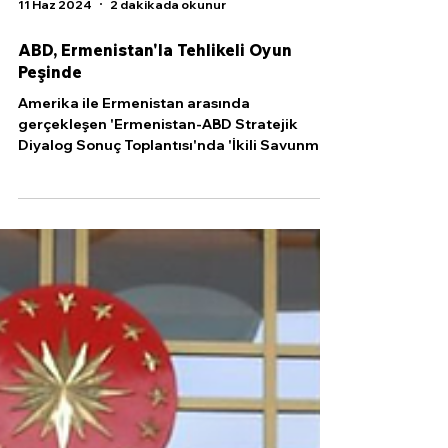
11 Haz 2024
2 dakikada okunur
ABD, Ermenistan'la Tehlikeli Oyun
Peşinde
Amerika ile Ermenistan arasında
gerçekleşen 'Ermenistan-ABD Stratejik
Diyalog Sonuç Toplantısı'nda 'İkili Savunma
İstişareleri'...