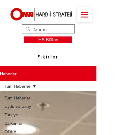
HS Bülten
Fikirler
Haberler
Tüm Haberler
Tüm Haberler
Uydu ve Uzay
Türkiye
Balkanlar
ODKA