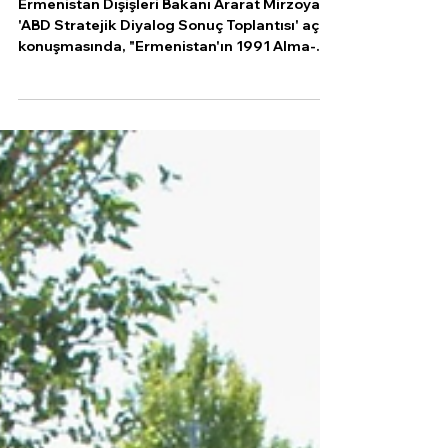
11 Haz 2024
4 dakikada okunur
Ararat Mirzoyan: "İlişkiler, 1991 Alma-
Ata Protokolü Uyarınca Normalleşmeli"
Ermenistan Dışişleri Bakanı Ararat Mirzoyan,
'ABD Stratejik Diyalog Sonuç Toplantısı' açılış
konuşmasında, "Ermenistan'ın 1991 Alma-
Ata...