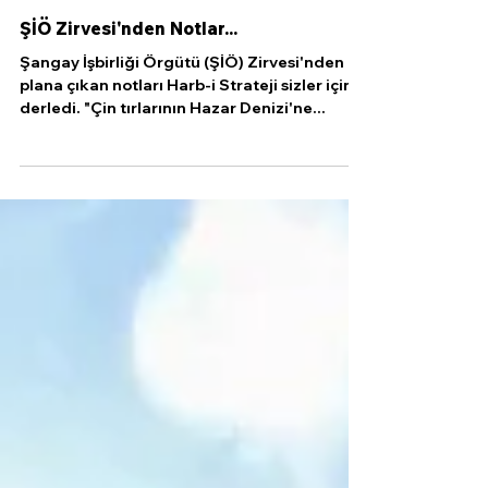
4 Tem 2024
2 dakikada okunur
ŞİÖ Zirvesi'nden Notlar...
Şangay İşbirliği Örgütü (ŞİÖ) Zirvesi'nden ön
plana çıkan notları Harb-i Strateji sizler için
derledi. "Çin tırlarının Hazar Denizi'ne...