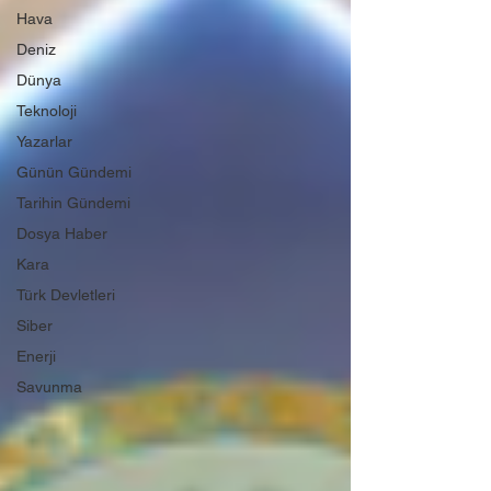
Hava
Deniz
Dünya
Teknoloji
Yazarlar
Günün Gündemi
Tarihin Gündemi
Dosya Haber
Kara
Türk Devletleri
Siber
Enerji
Savunma