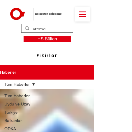
HS Bülten
Fikirler
Haberler
Tüm Haberler
Tüm Haberler
Uydu ve Uzay
Türkiye
Balkanlar
ODKA