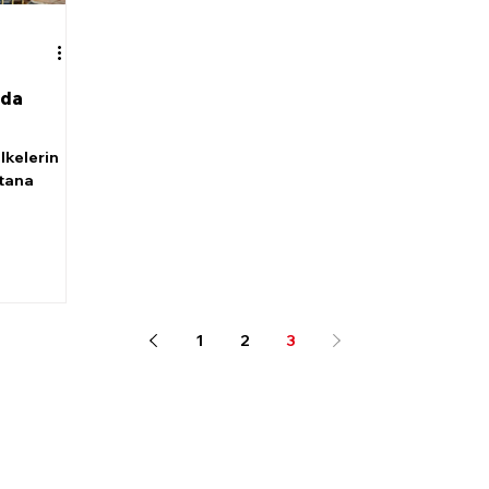
'da
lkelerin
stana
1
2
3