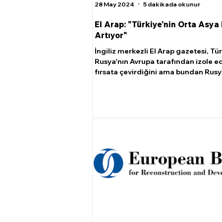
28 May 2024
5 dakikada okunur
El Arap: "Türkiye'nin Orta Asya
Artıyor"
İngiliz merkezli El Arap gazetesi, Tü
Rusya'nın Avrupa tarafından izole e
fırsata çevirdiğini ama bundan Rusya