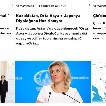
15 May 2024
1 dakikada okunur
15 May 
malı"
Kazakistan, Orta Asya + Japonya
Çin'de
Diyaloğuna Hazırlanıyor
Çin’in 
tan ve
heyeti, 
Kazakistan, Astana'da düzenlenecek 'Orta
terleri
sinerjiy
Asya + Japonya Diyaloğu' kapsamında üst
önemli..
düzey yetkililer toplantısına ev sahipliği
yaptı. «Orta...