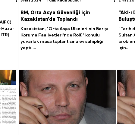
3 Haz 2024
1 dakikada okunur
2 Haz 2
BM, Orta Asya Güvenliği için
“Akl-ı 
Kazakistan'da Toplandı
Buluşt
AIFC),
s-Hazar
Kazakistan, "Orta Asya Ülkeleri'nin Barışı
“Tarih d
TITR)
Koruma Faaliyetleri'nde Rolü" konulu
Sultan 
yuvarlak masa toplantısına ev sahipliği
problem
yaptı....
için...