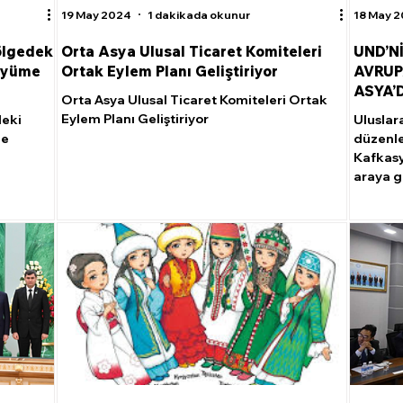
19 May 2024
1 dakikada okunur
18 May 
ölgedeki
Orta Asya Ulusal Ticaret Komiteleri
UND’N
büyüme
Ortak Eylem Planı Geliştiriyor
AVRUP
ASYA’
Orta Asya Ulusal Ticaret Komiteleri Ortak
ARAYA
Eylem Planı Geliştiriyor
deki
Uluslar
me
düzenle
Kafkasy
araya g