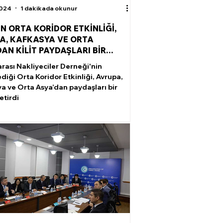
2024
1 dakikada okunur
İN ORTA KORİDOR ETKİNLİĞİ,
A, KAFKASYA VE ORTA
DAN KİLİT PAYDAŞLARI BİR
 GETİRDİ
arası Nakliyeciler Derneği'nin
diği Orta Koridor Etkinliği, Avrupa,
a ve Orta Asya’dan paydaşları bir
etirdi