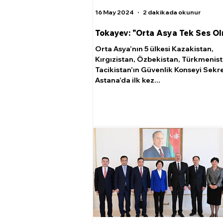
16 May 2024
2 dakikada okunur
Tokayev: "Orta Asya Tek Ses Ol
Orta Asya’nın 5 ülkesi Kazakistan,
Kırgızistan, Özbekistan, Türkmenis
Tacikistan’ın Güvenlik Konseyi Sekre
Astana’da ilk kez...