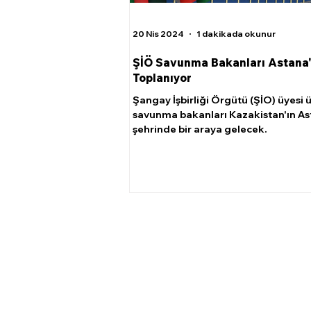
20 Nis 2024
1 dakikada okunur
ŞİÖ Savunma Bakanları Astana
Toplanıyor
Şangay İşbirliği Örgütü (ŞİO) üyesi ü
savunma bakanları Kazakistan'ın A
şehrinde bir araya gelecek.