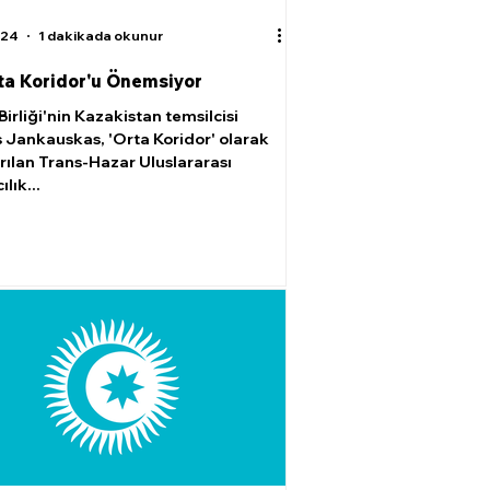
024
1 dakikada okunur
ta Koridor'u Önemsiyor
irliği'nin Kazakistan temsilcisi
s Jankauskas, 'Orta Koridor' olarak
rılan Trans-Hazar Uluslararası
lık...