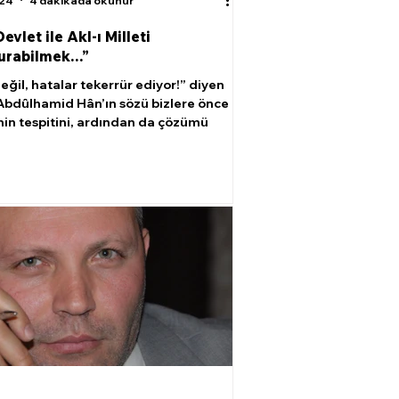
024
4 dakikada okunur
Devlet ile Akl-ı Milleti
urabilmek…”
eğil, hatalar tekerrür ediyor!” diyen
Abdûlhamid Hân’ın sözü bizlere önce
in tespitini, ardından da çözümü