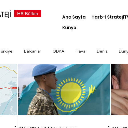
HS Bülten
Ana Sayfa
Harb-i StratejiT
Künye
Türkiye
Balkanlar
ODKA
Hava
Deniz
Dün
demi
Dosya Haber
Kara
Türk Devletleri
Siber