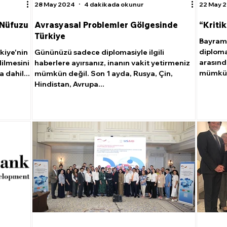
28 May 2024
4 dakikada okunur
22 May 
 Nüfuzu
Avrasyasal Problemler Gölgesinde
“Kritik
Türkiye
Bayram 
diplomas
rkiye'nin
Gününüzü sadece diplomasiyle ilgili
arasınd
dilmesini
haberlere ayırsanız, inanın vakit yetirmeniz
mümkün d
 dahil...
mümkün değil. Son 1 ayda, Rusya, Çin,
Hindistan, Avrupa...