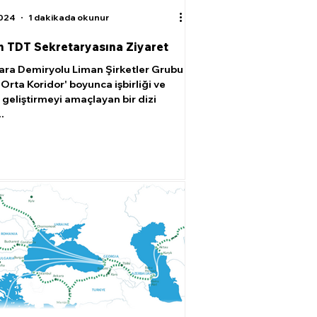
2024
1 dakikada okunur
n TDT Sekretaryasına Ziyaret
Kara Demiryolu Liman Şirketler Grubu
'Orta Koridor' boyunca işbirliği ve
i geliştirmeyi amaçlayan bir dizi
.