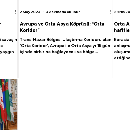
2 May 2024
4 dakikada okunur
28 Nis 2
r
Avrupa ve Orta Asya Köprüsü: “Orta
Orta A
Koridor"
hafifle
i savaşın
Trans-Hazar Bölgesi Ulaştırma Koridoru olan
Eurasia
ve
'Orta Koridor', Avrupa ile Orta Asya'yı 15 gün
anlaşma
 yaygın
içinde birbirine bağlayacak ve bölge...
oluşumu
ettiğine