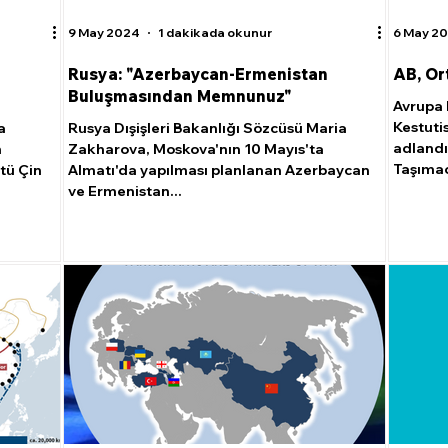
9 May 2024
1 dakikada okunur
6 May 2
Rusya: "Azerbaycan-Ermenistan
AB, Or
Buluşmasından Memnunuz"
Avrupa B
Kestuti
a
Rusya Dışişleri Bakanlığı Sözcüsü Maria
adlandı
n
Zakharova, Moskova'nın 10 Mayıs'ta
Taşımacı
tü Çin
Almatı'da yapılması planlanan Azerbaycan
ve Ermenistan...