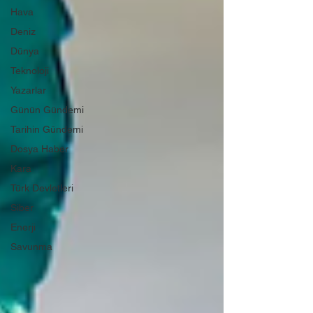
Hava
Deniz
Dünya
Teknoloji
Yazarlar
Günün Gündemi
Tarihin Gündemi
Dosya Haber
Kara
Türk Devletleri
Siber
Enerji
Savunma