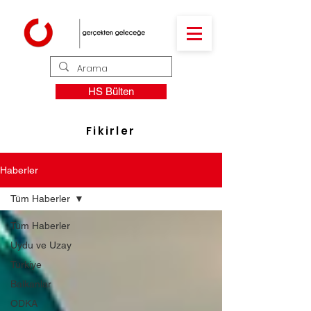
HS Bülten
Fikirler
Haberler
Tüm Haberler
Tüm Haberler
Uydu ve Uzay
Türkiye
Balkanlar
ODKA