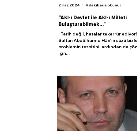
2 Haz 2024
4 dakikada okunur
“Akl-ı Devlet ile Akl-ı Milleti
Buluşturabilmek…”
“Tarih değil, hatalar tekerrür ediyor
Sultan Abdûlhamid Hân’ın sözü bizl
problemin tespitini, ardından da ç
için...