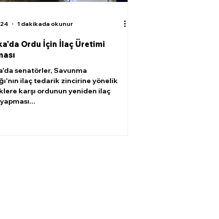
024
1 dakikada okunur
a'da Ordu İçin İlaç Üretimi
ması
'da senatörler, Savunma
ı'nın ilaç tedarik zincirine yönelik
sklere karşı ordunun yeniden ilaç
 yapması...