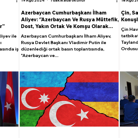
19 Ağu 2024
1 dakikada okunur
18 Ağu 
Azerbaycan Cumhurbaşkanı İlham
Çin, S
Aliyev: ‘’Azerbaycan Ve Rusya Müttefik,
Konuşl
’’
Dost, Yakın Ortak Ve Komşu Olarak
Çin Hav
Hareket Ediyor’’
tatbika
iyev ile
Azerbaycan Cumhurbaşkanı İlham Aliyev,
Tayland
ı
Rusya Devlet Başkanı Vladimir Putin ile
Ordusu 
asında iş
düzenlediği ortak basın toplantısında,
"Azerbaycan ve...