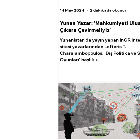
14 May 2024
2 dakikada okunur
Yunan Yazar: 'Mahkumiyeti Ulus
Çıkara Çevirmeliyiz'
Yunanistan'da yayın yapan InGR int
sitesi yazarlarından Lefteris T.
Charalambopoulos, 'Dış Politika ve 
Oyunları' başlıklı...