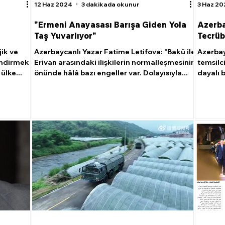
12 Haz 2024
3 dakikada okunur
3 Haz 2
"Ermeni Anayasası Barışa Giden Yola
Azerba
Taş Yuvarlıyor"
Tecrüb
jik ve
Azerbaycanlı Yazar Fatime Letifova: "Bakü ile
Azerbay
lendirmek
Erivan arasındaki ilişkilerin normalleşmesinin
temsilci
ülke...
önünde hâlâ bazı engeller var. Dolayısıyla...
dayalı b