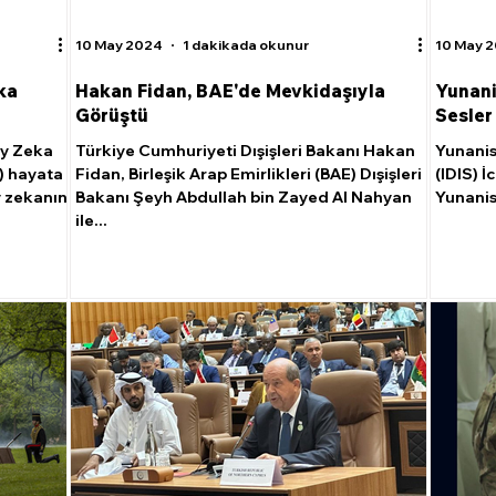
10 May 2024
1 dakikada okunur
10 May 
ka
Hakan Fidan, BAE'de Mevkidaşıyla
Yunani
Görüştü
Sesler
ay Zeka
Türkiye Cumhuriyeti Dışişleri Bakanı Hakan
Yunanist
) hayata
Fidan, Birleşik Arap Emirlikleri (BAE) Dışişleri
(IDIS) İ
y zekanın
Bakanı Şeyh Abdullah bin Zayed Al Nahyan
Yunanis
ile...