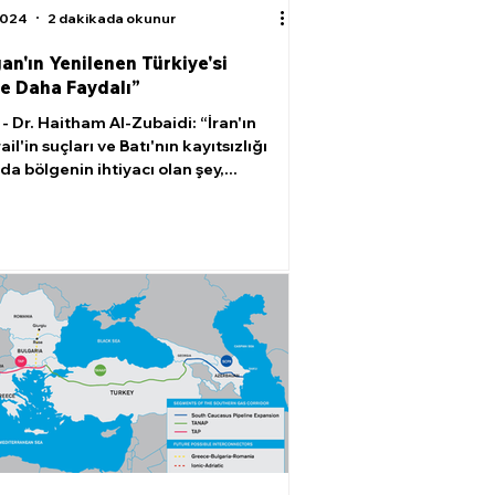
2024
2 dakikada okunur
an'ın Yenilenen Türkiye'si
e Daha Faydalı”
- Dr. Haitham Al-Zubaidi: “İran'ın
rail'in suçları ve Batı'nın kayıtsızlığı
da bölgenin ihtiyacı olan şey,...