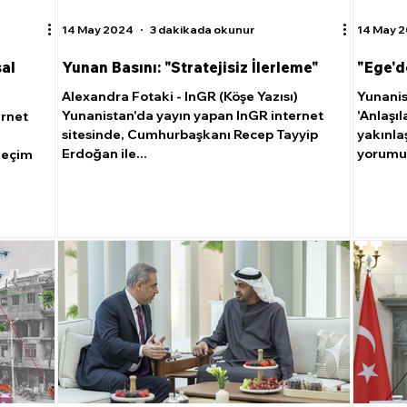
14 May 2024
3 dakikada okunur
14 May 
al
Yunan Basını: "Stratejisiz İlerleme"
"Ege'd
Alexandra Fotaki - InGR (Köşe Yazısı)
Yunanis
Yunanistan'da yayın yapan InGR internet
'Anlaşıl
ernet
sitesinde, Cumhurbaşkanı Recep Tayyip
yakınlaş
Erdoğan ile...
yorumun
Seçim