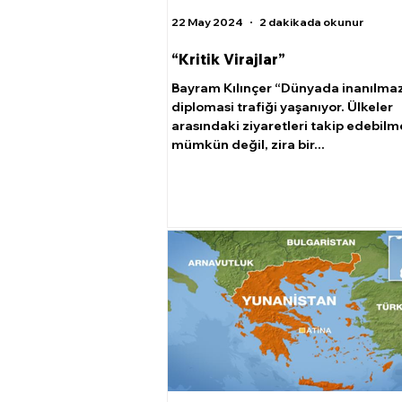
22 May 2024
2 dakikada okunur
“Kritik Virajlar”
Bayram Kılınçer “Dünyada inanılmaz
diplomasi trafiği yaşanıyor. Ülkeler
arasındaki ziyaretleri takip edebil
mümkün değil, zira bir...