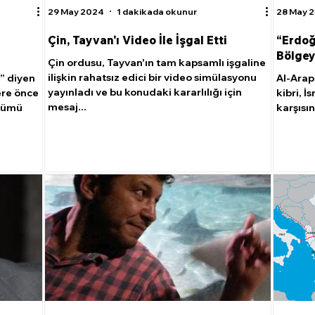
29 May 2024
1 dakikada okunur
28 May 
Çin, Tayvan'ı Video İle İşgal Etti
“Erdoğ
Bölgey
Çin ordusu, Tayvan'ın tam kapsamlı işgaline
ilişkin rahatsız edici bir video simülasyonu
!” diyen
Al-Arap 
yayınladı ve bu konudaki kararlılığı için
ere önce
kibri, İs
mesaj...
özümü
karşısın