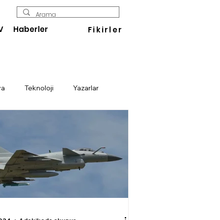
V
Haberler
Fikirler
ya
Teknoloji
Yazarlar
Enerji
Savunma