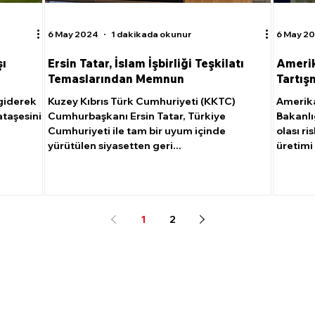
6 May 2024
1 dakikada okunur
6 May 2
şı
Ersin Tatar, İslam İşbirliği Teşkilatı
Amerik
Temaslarından Memnun
Tartış
 giderek
Kuzey Kıbrıs Türk Cumhuriyeti (KKTC)
Amerika
ataşesini
Cumhurbaşkanı Ersin Tatar, Türkiye
Bakanlığ
Cumhuriyeti ile tam bir uyum içinde
olası ri
yürütülen siyasetten geri...
üretimi
1
2