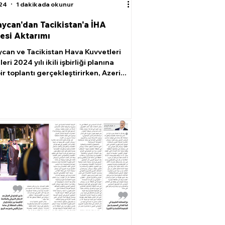
024
1 dakikada okunur
ycan'dan Tacikistan'a İHA
esi Aktarımı
can ve Tacikistan Hava Kuvvetleri
leri 2024 yılı ikili işbirliği planına
ir toplantı gerçekleştirirken, Azeri...