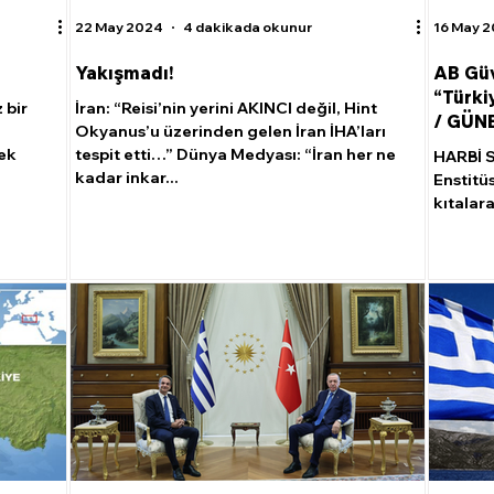
22 May 2024
4 dakikada okunur
16 May 
Yakışmadı!
AB Güv
“Türkiy
 bir
İran: “Reisi’nin yerini AKINCI değil, Hint
/ GÜN
Okyanus’u üzerinden gelen İran İHA’ları
mek
tespit etti…” Dünya Medyası: “İran her ne
HARBİ S
kadar inkar...
Enstitü
kıtalara