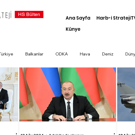
HS Bülten
Ana Sayfa
Harb-i StratejiT
Künye
Türkiye
Balkanlar
ODKA
Hava
Deniz
Dün
demi
Dosya Haber
Kara
Türk Devletleri
Siber