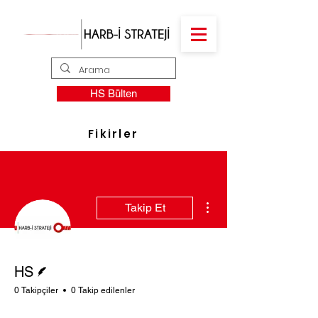
HS Bülten
Fikirler
Diğer Eylemler
Takip Et
Yazar
HS
0 Takipçiler
0 Takip edilenler