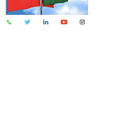
25 Nis 2024
∙
1
dk.
Fas ve Cezayir'in Askeri
Harcamaları Arttı
Fas ve Cezayir'in Askeri
Harcamaları 2023'te Kuzey
Afrika harcamalarının
%87'sini oluşturuyor.
Stockholm Uluslararası
Barış Araştırma...
6
0
www.harbistrateji.com