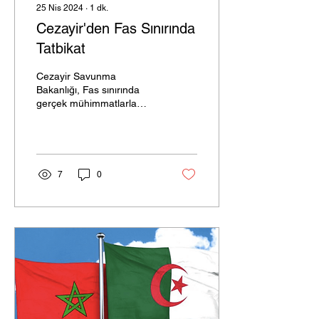
25 Nis 2024
∙
1
dk.
Cezayir'den Fas Sınırında
Tatbikat
Cezayir Savunma
Bakanlığı, Fas sınırında
gerçek mühimmatlarla
taktik eğitim tatbikatları
düzenlendiğini duyurdu.
Cezayir Savunma...
7
0