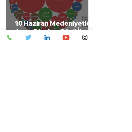
10 Haziran Medeniyetler
Arası Diyalog Günü İlan
Edildi
Tacikistan: "Zengin Nadir
Madenler ve Nüfuz
Mücadelesi"